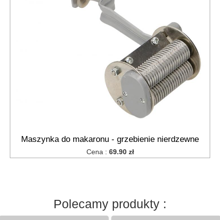
Artykuły
do
łazienki
keyboard_arrow_down
uchwyty
na
papier
toaletowy
wieszaki
łazienkowe
półki
na
Maszynka do makaronu - grzebienie nierdzewne
wannę
Cena :
69.90 zł
stojaki
na
papier
toaletowy
Polecamy produkty :
Artykuły
dom