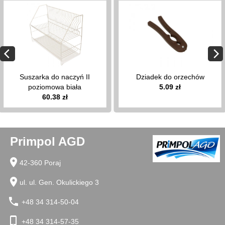
keyboard_arrow_down
łyżki
do
butów
suszarki
na
kaloryfer
Suszarka do naczyń II
Dziadek do orzechów
poziomowa biała
5.09 zł
stojaki
60.38 zł
do
segregacji
śmieci
wieszaki
Primpol AGD
klipsy
do
location_on
obrusów
42-360 Poraj
packi
location_on
ul. ul. Gen. Okulickiego 3
na
muchy
phone
+48 34 314-50-04
deski
do
phone_iphone
+48 34 314-57-35