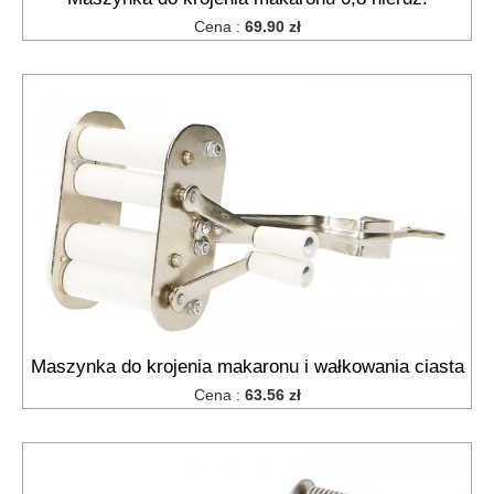
gazowy
Cena :
69.90 zł
praski
do
ziemniaków,
wyciskacze
sitka
do
zlewu
sitka,
cedzaki
kuchenne
suszarki
na
naczynia
szpilki
Maszynka do krojenia makaronu i wałkowania ciasta
do
zrazów,
Cena :
63.56 zł
szaszłyków
tace
kuchenne
tłuczki,ubijaki