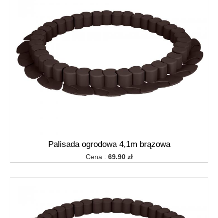
Maszyny
do
cięcia
tytoniu i
ziół
Palisada ogrodowa 4,1m brązowa
Cena :
69.90 zł