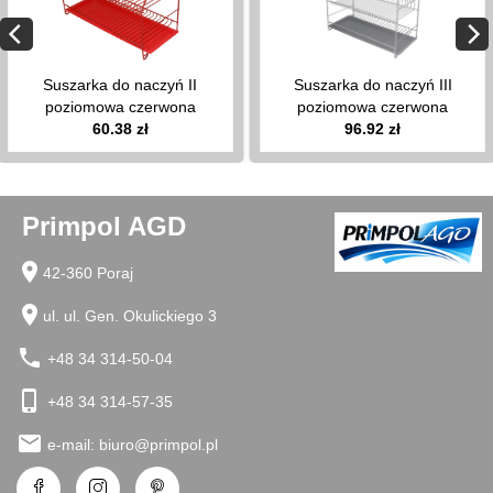
wieszaki
na
pokrywy
Suszarka do naczyń II
Suszarka do naczyń III
stojaki
poziomowa czerwona
poziomowa czerwona
na
60.38 zł
96.92 zł
ręcznik
papierowy
pierożnice
kratki
Primpol AGD
do
zlewu
location_on
42-360 Poraj
organizery
na
location_on
ul. ul. Gen. Okulickiego 3
przyprawy
phone
opaski,
+48 34 314-50-04
obręcze
phone_iphone
do
+48 34 314-57-35
tortu
email
e-mail:
biuro@primpol.pl
przecieraki
do
klusek