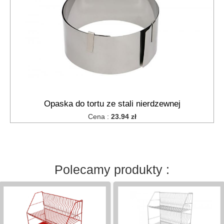
gazowy
praski
do
ziemniaków,
wyciskacze
sitka
do
zlewu
sitka,
Opaska do tortu ze stali nierdzewnej
cedzaki
kuchenne
Cena :
23.94 zł
suszarki
na
naczynia
szpilki
Polecamy produkty :
do
zrazów,
szaszłyków
tace
kuchenne
tłuczki,ubijaki