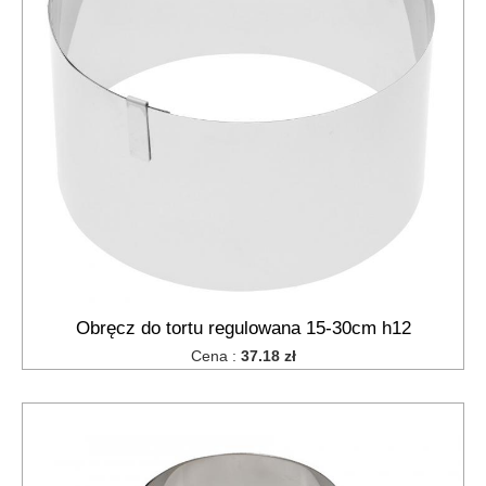
maszynki
do
krojenia
makaronu
łopatki
i
łyżki
kuchenne
miski,miseczki
noże
kuchenne,
obieraki
miseczki
na
Obręcz do tortu regulowana 15-30cm h12
dipy
Cena :
37.18 zł
ociekacze
na
sztućce
płytki
na
palnik