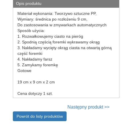
Opis produktu
gazowy
praski
Materiał wykonania: Tworzywo sztuczne PP,
do
Wymiary: średnica po rozłożeniu 9 cm,
ziemniaków,
Do zastosowania w zmywarkach automatycznych
wyciskacze
Sposób użycia:
sitka
1. Rozwałkowujemy ciasto na pieróg
do
2. Spodnią częścią foremki wykrawamy okrąg
zlewu
3. Nakładamy wycięty okrąg ciasta na otwartą górną
część foremki
sitka,
4. Nakładamy farsz
cedzaki
5. Zamykamy foremkę
kuchenne
Gotowe
suszarki
na
19 cm x 9 cm x 2 cm
naczynia
szpilki
Cena dotyczy 1 szt.
do
zrazów,
Następny produkt >>
szaszłyków
tace
Powrót do listy produktów
kuchenne
tłuczki,ubijaki