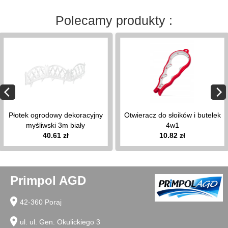
wieszaki
Polecamy produkty :
na
pokrywy
stojaki
na
ręcznik
papierowy
pierożnice
kratki
do
Płotek ogrodowy dekoracyjny
Otwieracz do słoików i butelek
zlewu
myśliwski 3m biały
4w1
organizery
40.61 zł
10.82 zł
na
przyprawy
opaski,
obręcze
Primpol AGD
do
tortu
location_on
42-360 Poraj
przecieraki
do
location_on
ul. ul. Gen. Okulickiego 3
klusek