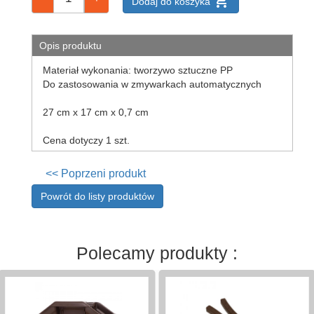
add_shopping_cart
Dodaj do koszyka
gazowy
praski
do
Opis produktu
ziemniaków,
Materiał wykonania: tworzywo sztuczne PP
wyciskacze
Do zastosowania w zmywarkach automatycznych
sitka
do
27 cm x 17 cm x 0,7 cm
zlewu
sitka,
Cena dotyczy 1 szt.
cedzaki
kuchenne
<< Poprzeni produkt
suszarki
na
Powrót do listy produktów
naczynia
szpilki
do
Polecamy produkty :
zrazów,
szaszłyków
tace
kuchenne
tłuczki,ubijaki