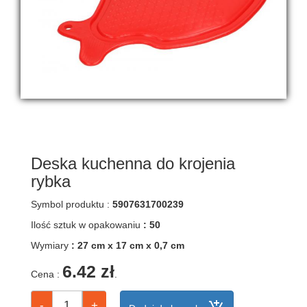
maszynki
do
krojenia
makaronu
łopatki
i
łyżki
kuchenne
miski,miseczki
noże
kuchenne,
Deska kuchenna do krojenia
obieraki
rybka
miseczki
na
Symbol produktu :
5907631700239
dipy
Ilość sztuk w opakowaniu
: 50
ociekacze
Wymiary
: 27 cm x 17 cm x 0,7 cm
na
sztućce
6.42 zł
Cena :
.
płytki
na
palnik