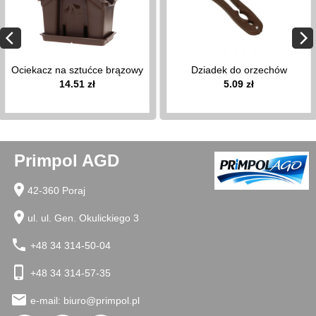
wieszaki
na
pokrywy
stojaki
Ociekacz na sztućce brązowy
Dziadek do orzechów
na
14.51 zł
5.09 zł
ręcznik
papierowy
pierożnice
kratki
do
Primpol AGD
zlewu
organizery
location_on
42-360 Poraj
na
przyprawy
location_on
ul. ul. Gen. Okulickiego 3
opaski,
obręcze
phone
+48 34 314-50-04
do
tortu
phone_iphone
+48 34 314-57-35
przecieraki
email
do
e-mail:
biuro@primpol.pl
klusek