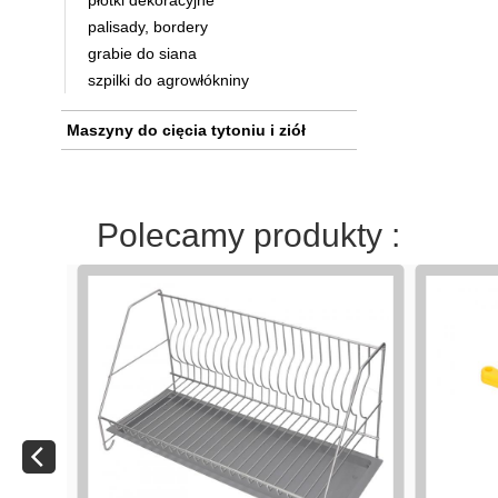
płotki dekoracyjne
palisady, bordery
grabie do siana
szpilki do agrowłókniny
Maszyny do cięcia tytoniu i ziół
Polecamy produkty :