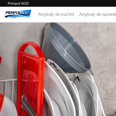
Primpol AGD
Artykuły do kuchni
Artykuły do łazienk