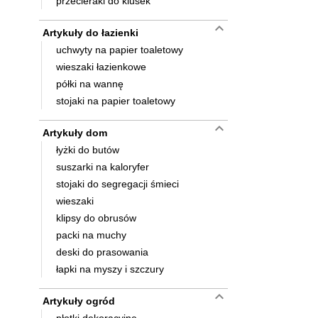
przecieraki do klusek
keyboard_arrow_down
Artykuły do łazienki
uchwyty na papier toaletowy
wieszaki łazienkowe
półki na wannę
stojaki na papier toaletowy
keyboard_arrow_down
Artykuły dom
łyżki do butów
suszarki na kaloryfer
stojaki do segregacji śmieci
wieszaki
klipsy do obrusów
packi na muchy
deski do prasowania
łapki na myszy i szczury
keyboard_arrow_down
Artykuły ogród