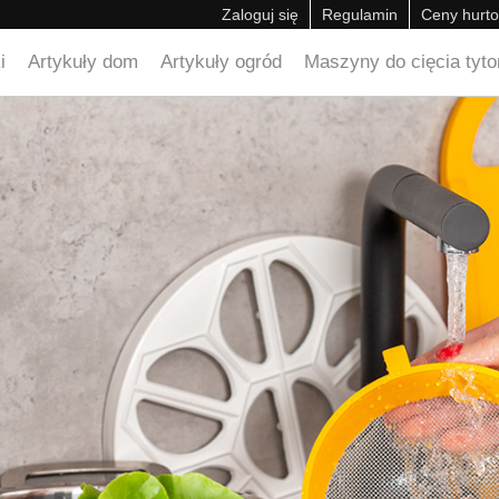
Zaloguj się
Regulamin
Ceny hurt
i
Artykuły dom
Artykuły ogród
Maszyny do cięcia tyton