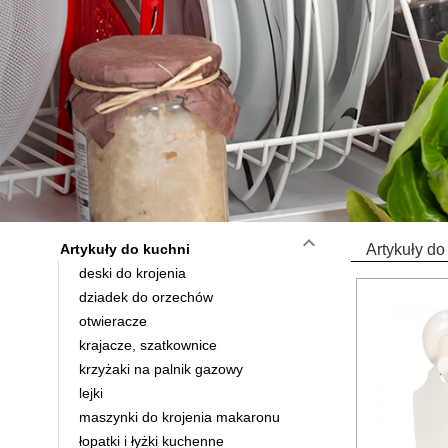
keyboard_arrow_down
Artykuły do kuchni
Artykuły do
deski do krojenia
dziadek do orzechów
otwieracze
krajacze, szatkownice
krzyżaki na palnik gazowy
lejki
maszynki do krojenia makaronu
łopatki i łyżki kuchenne