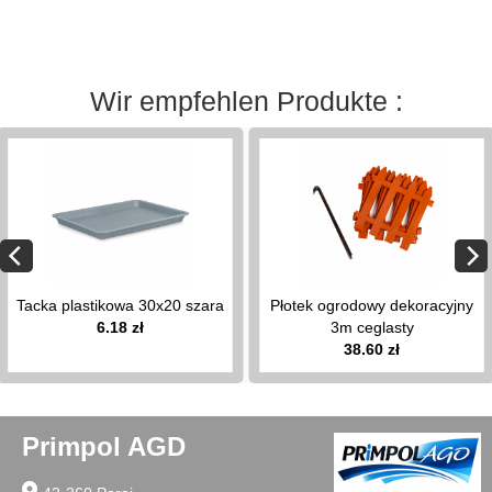
Deckelaufhänger
Papierhandtuchhalter
Knödel
Roste
Wir empfehlen Produkte :
für
die
Spüle
Gewürzorganisatoren
Bänder,
Kuchenreifen
Nudelmühlen
Badezimmerartikel
Tacka plastikowa 30x20 szara
Płotek ogrodowy dekoracyjny
keyboard_arrow_down
6.18 zł
3m ceglasty
38.60 zł
uchwyty
na
papier
toaletowy
Primpol AGD
wieszaki
łazienkowe