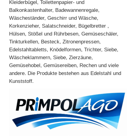
Kleiderbügel, Toilettenpapier- und
Schäler
Balkonkastenhalter, Badewannenregale,
Dipschalen
Wäscheständer, Geschirr und Wäsche,
Besteckabtropfer
Korkenzieher, Salatschneider, Bügelbretter ,
Gasbrennerplatten
Kartoffelpressen,
Hülsen, Stößel und Rührbesen, Gemüseschäler,
Quetscher
Tinkturkellen, Besteck, Zitronenpressen,
Siebe
Edelstahltabletts, Knödelformen, Trichter, Siebe,
für
Wäscheklammern, Siebe, Zierzäune,
die
Spüle
Gemüsehobel, Gemüsereiben, Rechen und viele
Siebe,
andere. Die Produkte bestehen aus Edelstahl und
Küchensiebe
Kunststoff.
Geschirrtrockner
Stifte
für
Zrazy,
Spieße
Küchentabletts
Stößel,
Schläger