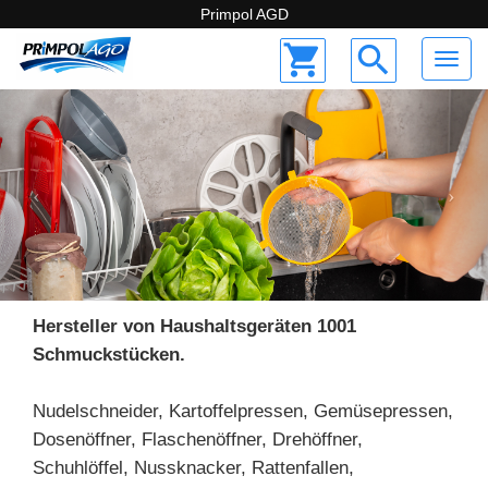
Primpol AGD
Primpol
×
shopping_cart
search
Küchengeräte
keyboard_arrow_down
Schneidebretter
Nussknacker
Öffner
Schneidgeräte,
Aktenvernichter
Gasbrenner-
Querstreben
Trichter
Hersteller von Haushaltsgeräten 1001
Nudelschneider
Schmuckstücken.
Spatel
und
Küchenlöffel
Nudelschneider, Kartoffelpressen, Gemüsepressen,
Schüsseln,
Dosenöffner, Flaschenöffner, Drehöffner,
Schüsseln
Schuhlöffel, Nussknacker, Rattenfallen,
Küchenmesser,