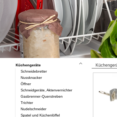
keyboard_arrow_down
Küchengeräte
Küchengerä
Schneidebretter
Nussknacker
Öffner
Schneidgeräte, Aktenvernichter
Gasbrenner-Querstreben
Trichter
Nudelschneider
Spatel und Küchenlöffel