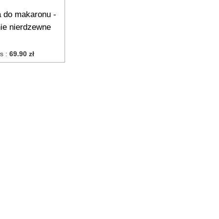
 do makaronu -
nie nierdzewne
is :
69.90 zł