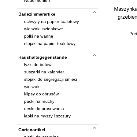
Nudelmühlen
Maszynka
keyboard_arrow_down
Badezimmerartikel
grzebie
uchwyty na papier toaletowy
wieszaki łazienkowe
Pre
półki na wannę
stojaki na papier toaletowy
keyboard_arrow_down
Haushaltsgegenstände
łyżki do butów
suszarki na kaloryfer
stojaki do segregacji śmieci
wieszaki
klipsy do obrusów
packi na muchy
deski do prasowania
łapki na myszy i szczury
keyboard_arrow_down
Gartenartikel