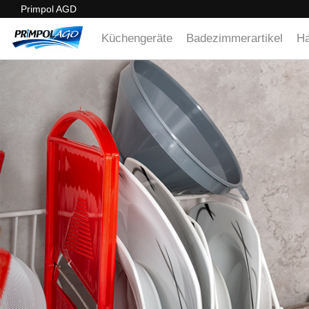
Primpol AGD
Küchengeräte
Badezimmerartikel
Ha