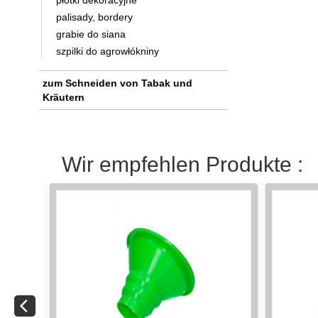
płotki dekoracyjne
palisady, bordery
grabie do siana
szpilki do agrowłókniny
zum Schneiden von Tabak und
Kräutern
Wir empfehlen Produkte :