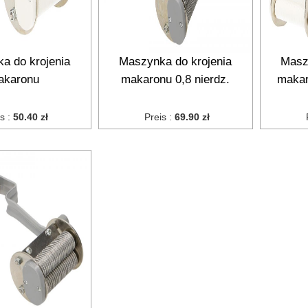
a do krojenia
Maszynka do krojenia
Masz
akaronu
makaronu 0,8 nierdz.
makar
is :
50.40 zł
Preis :
69.90 zł