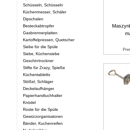
Schüsseln, Schüsseln
Küchenmesser, Schäler
Dipschalen
Maszynk
Besteckabtropfer
Gasbrennerplatten
m
Kartoffelpressen, Quetscher
Siebe für die Spüle
Pre
Siebe, Küchensiebe
Geschirrtrockner
Stifte für Zrazy, Spieße
Küchentabletts
Stößel, Schläger
Deckelaufhänger
Papierhandtuchhalter
Knödel
Roste für die Spüle
Gewürzorganisatoren
Bänder, Kuchenreifen