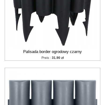
grabie
do
siana
szpilki
do
agrowłókniny
zum
Schneiden
von Tabak
Palisada border ogrodowy czarny
und
Kräutern
Preis :
31.90 zł