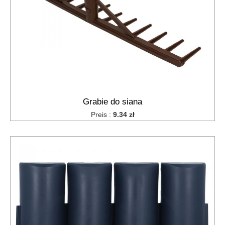
Schäler
Dipschalen
Besteckabtropfer
Gasbrennerplatten
Kartoffelpressen,
Quetscher
Siebe
für
die
Grabie do siana
Spüle
Preis :
9.34 zł
Siebe,
Küchensiebe
Geschirrtrockner
Stifte
für
Zrazy,
Spieße
Küchentabletts
Stößel,
Schläger