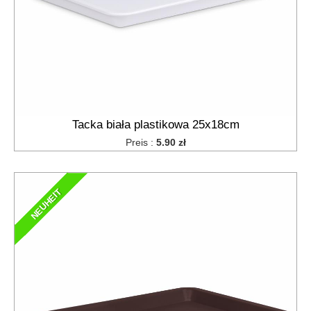
grabie
do
siana
szpilki
do
agrowłókniny
zum
Tacka biała plastikowa 25x18cm
Schneiden
Preis :
5.90 zł
von Tabak
und
Kräutern
NEUHEIT