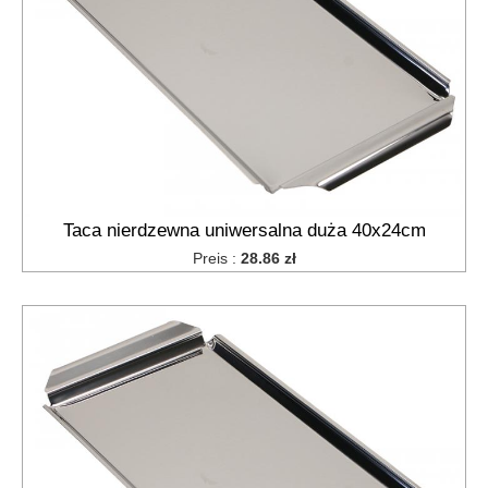
Schäler
Dipschalen
Besteckabtropfer
Gasbrennerplatten
Kartoffelpressen,
Quetscher
Siebe
für
die
Taca nierdzewna uniwersalna duża 40x24cm
Spüle
Preis :
28.86 zł
Siebe,
Küchensiebe
Geschirrtrockner
Stifte
für
Zrazy,
Spieße
Küchentabletts
Stößel,
Schläger