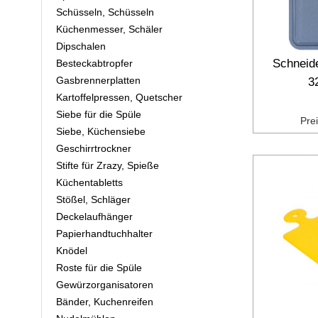
Schüsseln, Schüsseln
Küchenmesser, Schäler
Dipschalen
Schneide
Besteckabtropfer
Gasbrennerplatten
3
Kartoffelpressen, Quetscher
Siebe für die Spüle
Pre
Siebe, Küchensiebe
Geschirrtrockner
Stifte für Zrazy, Spieße
Küchentabletts
Stößel, Schläger
Deckelaufhänger
Papierhandtuchhalter
Knödel
Roste für die Spüle
Gewürzorganisatoren
Bänder, Kuchenreifen