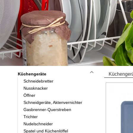
keyboard_arrow_down
Küchengeräte
Küchengerä
Schneidebretter
Nussknacker
Öffner
Schneidgeräte, Aktenvernichter
Gasbrenner-Querstreben
Trichter
Nudelschneider
Spatel und Küchenlöffel