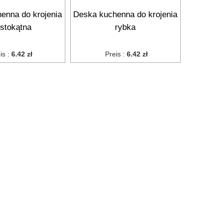
enna do krojenia
Deska kuchenna do krojenia
ostokątna
rybka
is :
6.42 zł
Preis :
6.42 zł