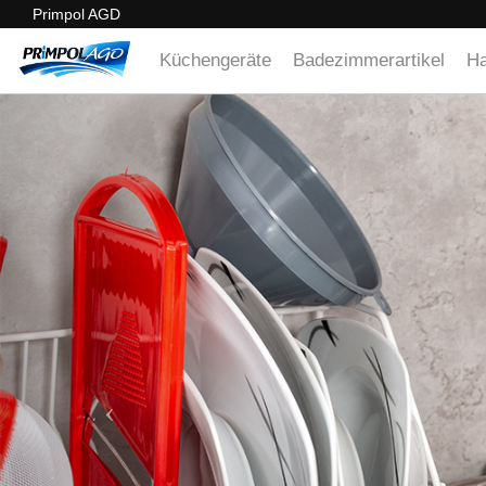
Primpol AGD
Küchengeräte
Badezimmerartikel
Ha