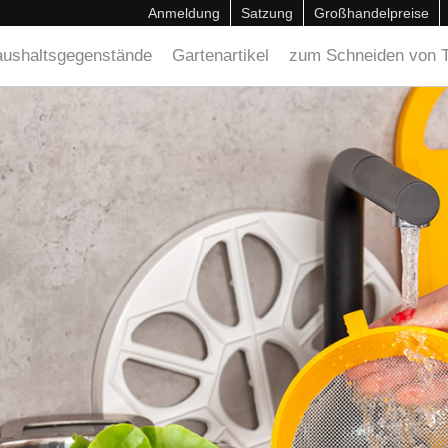
Anmeldung
Satzung
Großhandelpreise
ushaltsgegenstände
Gartenartikel
zum Schneiden von T