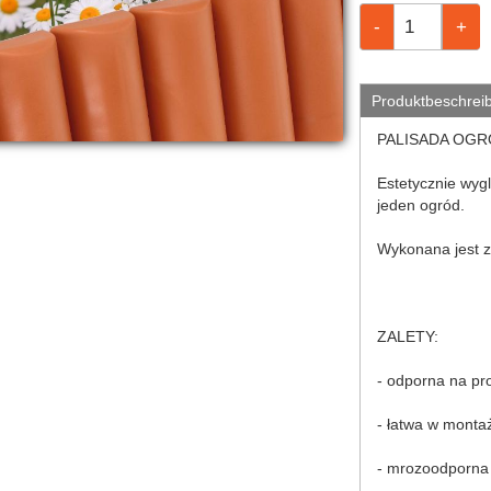
Produktbeschrei
PALISADA OGR
Estetycznie wyg
jeden ogród.
Wykonana jest z
ZALETY:
- odporna na pr
- łatwa w monta
- mrozoodporna