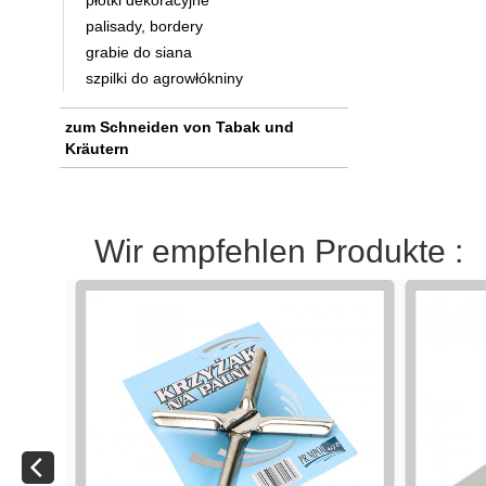
płotki dekoracyjne
palisady, bordery
grabie do siana
szpilki do agrowłókniny
zum Schneiden von Tabak und
Kräutern
Wir empfehlen Produkte :