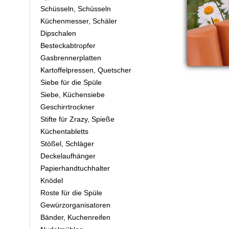
Schüsseln, Schüsseln
Küchenmesser, Schäler
Dipschalen
Besteckabtropfer
Gasbrennerplatten
Kartoffelpressen, Quetscher
Siebe für die Spüle
Siebe, Küchensiebe
Geschirrtrockner
Stifte für Zrazy, Spieße
Küchentabletts
Stößel, Schläger
Deckelaufhänger
Papierhandtuchhalter
Knödel
Roste für die Spüle
Gewürzorganisatoren
Bänder, Kuchenreifen