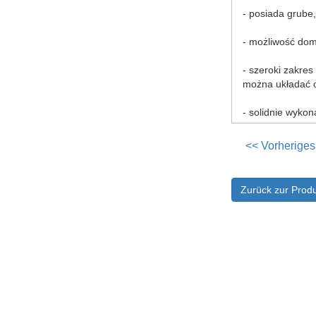
- posiada grube
- możliwość do
- szeroki zakres
można układać ok
- solidnie wyko
<< Vorheriges
Zurück zur Produ