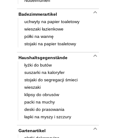
Nudelmühlen
keyboard_arrow_down
Badezimmerartikel
uchwyty na papier toaletowy
wieszaki łazienkowe
półki na wannę
stojaki na papier toaletowy
keyboard_arrow_down
Haushaltsgegenstände
łyżki do butów
suszarki na kaloryfer
stojaki do segregacji śmieci
wieszaki
klipsy do obrusów
packi na muchy
deski do prasowania
łapki na myszy i szczury
keyboard_arrow_down
Gartenartikel