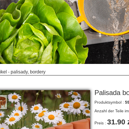
ikel - palisady, bordery
Palisada b
Produktsymbol :
5
Anzahl der Teile i
31.90 
Preis :