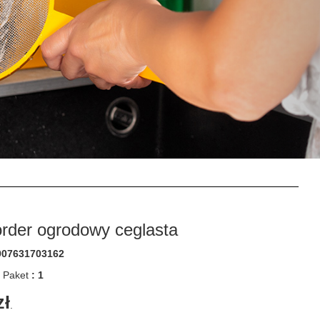
order ogrodowy ceglasta
907631703162
m Paket
: 1
zł
.