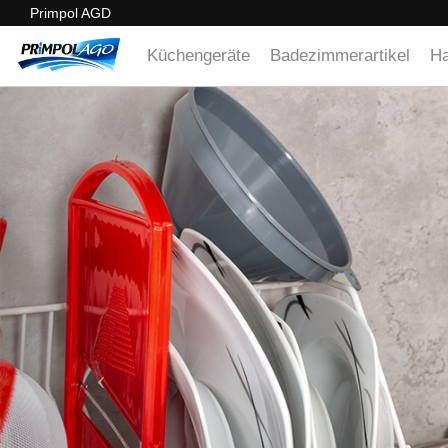
Primpol AGD
Küchengeräte
Badezimmerartikel
Ha