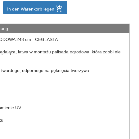
add_shopping_cart
In den Warenkorb legen
bung
ODOWA 248 cm - CEGLASTA
lądająca, łatwa w montażu palisada ogrodowa, która zdobi nie
 twardego, odpornego na pęknięcia tworzywa.
omienie UV
żu