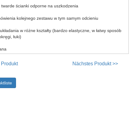
, twarde ścianki odporne na uszkodzenia
mówienia kolejnego zestawu w tym samym odcieniu
 układania w różne kształty (bardzo elastyczne, w łatwy sposób
ręgi, łuki)
nana
 Produkt
Nächstes Produkt >>
ktliste