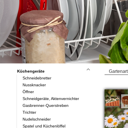
keyboard_arrow_down
Küchengeräte
Gartenart
Schneidebretter
Nussknacker
Öffner
Schneidgeräte, Aktenvernichter
Gasbrenner-Querstreben
Trichter
Nudelschneider
Spatel und Küchenlöffel