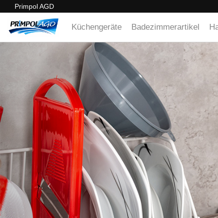
Primpol AGD
Küchengeräte
Badezimmerartikel
Ha