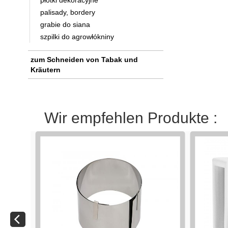
płotki dekoracyjne
palisady, bordery
grabie do siana
szpilki do agrowłókniny
zum Schneiden von Tabak und
Kräutern
Wir empfehlen Produkte :