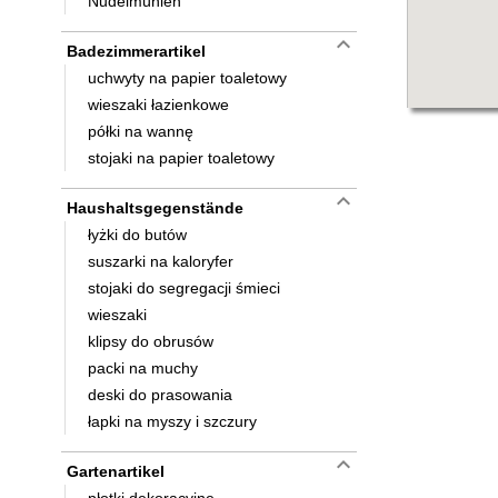
Nudelmühlen
keyboard_arrow_down
Badezimmerartikel
uchwyty na papier toaletowy
wieszaki łazienkowe
półki na wannę
stojaki na papier toaletowy
keyboard_arrow_down
Haushaltsgegenstände
łyżki do butów
suszarki na kaloryfer
stojaki do segregacji śmieci
wieszaki
klipsy do obrusów
packi na muchy
deski do prasowania
łapki na myszy i szczury
keyboard_arrow_down
Gartenartikel