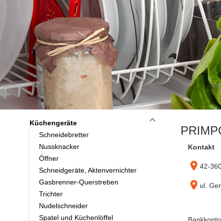
keyboard_arrow_down
Küchengeräte
PRIMPO
Schneidebretter
Nussknacker
Kontakt
Öffner
location_on
42-360
Schneidgeräte, Aktenvernichter
Gasbrenner-Querstreben
location_on
ul. Ge
Trichter
Nudelschneider
Spatel und Küchenlöffel
Bankkonto