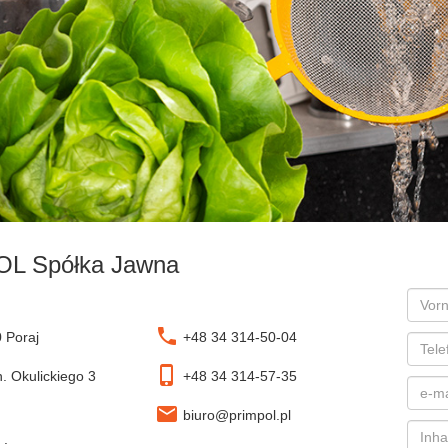
L Spółka Jawna
phone
 Poraj
+48 34 314-50-04
phone_iphone
n. Okulickiego 3
+48 34 314-57-35
email
biuro@primpol.pl
 :