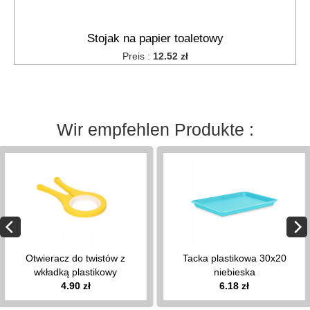
Deckelaufhänger
Papierhandtuchhalter
Stojak na papier toaletowy
Knödel
Roste
Preis :
12.52 zł
für
die
Spüle
Gewürzorganisatoren
Wir empfehlen Produkte :
Bänder,
Kuchenreifen
Nudelmühlen
Badezimmerartikel
keyboard_arrow_down
uchwyty
na
papier
Otwieracz do twistów z
Tacka plastikowa 30x20
toaletowy
wkładką plastikowy
niebieska
wieszaki
4.90 zł
6.18 zł
łazienkowe