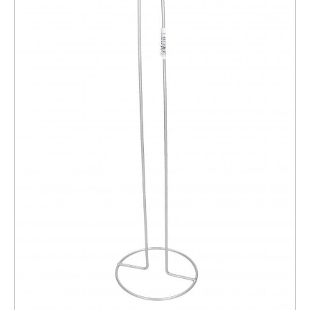
Schäler
Dipschalen
Besteckabtropfer
Gasbrennerplatten
Kartoffelpressen,
Quetscher
Siebe
für
die
Spüle
Siebe,
Küchensiebe
Geschirrtrockner
Stifte
für
Zrazy,
Spieße
Küchentabletts
Stößel,
Schläger