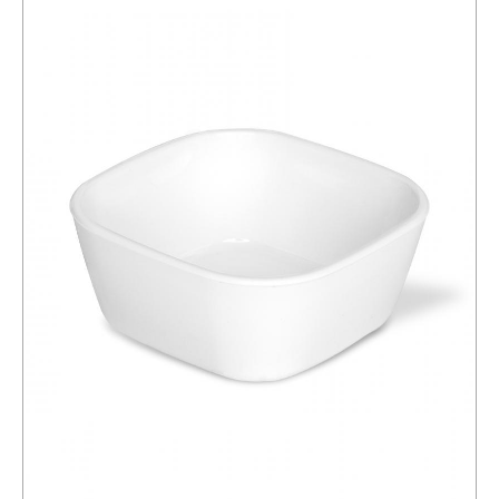
Schäler
Dipschalen
Besteckabtropfer
Gasbrennerplatten
Kartoffelpressen,
Quetscher
Siebe
für
die
Spüle
Siebe,
Küchensiebe
Geschirrtrockner
Stifte
für
Zrazy,
Spieße
Küchentabletts
Stößel,
Schläger