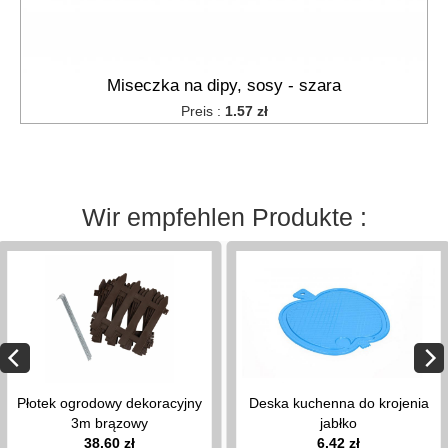
grabie
do
siana
szpilki
Miseczka na dipy, sosy - szara
do
Preis :
1.57 zł
agrowłókniny
zum
Schneiden
von Tabak
Wir empfehlen Produkte :
und
Kräutern
Płotek ogrodowy dekoracyjny
Deska kuchenna do krojenia
3m brązowy
jabłko
38.60 zł
6.42 zł