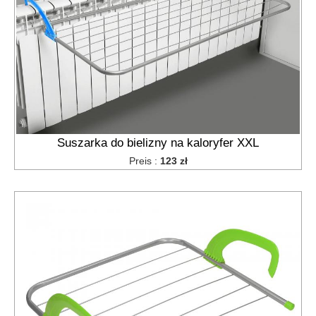
Schäler
Dipschalen
Besteckabtropfer
Gasbrennerplatten
Kartoffelpressen,
Quetscher
Siebe
für
die
Suszarka do bielizny na kaloryfer XXL
Spüle
Preis :
123 zł
Siebe,
Küchensiebe
Geschirrtrockner
Stifte
für
Zrazy,
Spieße
Küchentabletts
Stößel,
Schläger