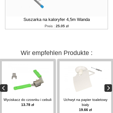
półki
na
wannę
stojaki
Suszarka na kaloryfer 4,5m Wanda
na
Preis :
25.05 zł
papier
toaletowy
Haushaltsgegenstände
keyboard_arrow_down
Wir empfehlen Produkte :
łyżki
do
butów
suszarki
na
kaloryfer
stojaki
do
segregacji
Wyciskacz do czosnku i cebuli
Uchwyt na papier toaletowy
śmieci
13.78 zł
biały
19.66 zł
wieszaki