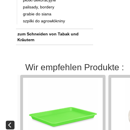
płotki dekoracyjne
palisady, bordery
grabie do siana
szpilki do agrowłókniny
zum Schneiden von Tabak und
Kräutern
Wir empfehlen Produkte :