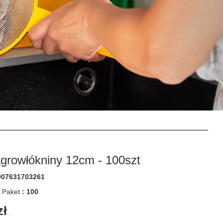
agrowłókniny 12cm - 100szt
907631703261
m Paket
: 100
zł
.