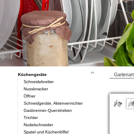
keyboard_arrow_down
Küchengeräte
Gartenart
Schneidebretter
Nussknacker
Öffner
Schneidgeräte, Aktenvernichter
Gasbrenner-Querstreben
Trichter
Nudelschneider
Spatel und Küchenlöffel