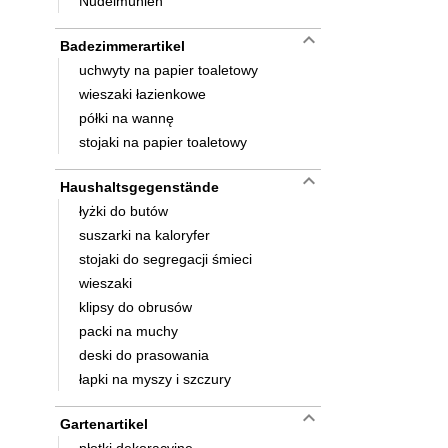
Nudelmühlen
keyboard_arrow_down
Badezimmerartikel
uchwyty na papier toaletowy
wieszaki łazienkowe
półki na wannę
stojaki na papier toaletowy
keyboard_arrow_down
Haushaltsgegenstände
łyżki do butów
suszarki na kaloryfer
stojaki do segregacji śmieci
wieszaki
klipsy do obrusów
packi na muchy
deski do prasowania
łapki na myszy i szczury
keyboard_arrow_down
Gartenartikel