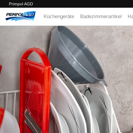
Primpol AGD
Küchengeräte
Badezimmerartikel
Ha