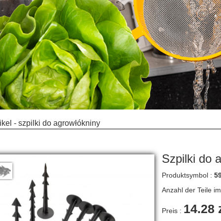
ikel - szpilki do agrowłókniny
Szpilki do 
Produktsymbol :
5
Anzahl der Teile i
14.28 
Preis :