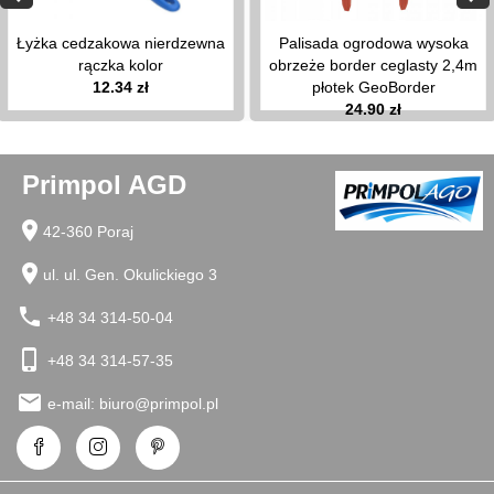
gazowy
Łyżka cedzakowa nierdzewna
Palisada ogrodowa wysoka
praski
rączka kolor
obrzeże border ceglasty 2,4m
do
12.34 zł
płotek GeoBorder
ziemniaków,
24.90 zł
wyciskacze
sitka
do
Primpol AGD
zlewu
sitka,
location_on
cedzaki
42-360 Poraj
kuchenne
location_on
ul. ul. Gen. Okulickiego 3
suszarki
na
phone
+48 34 314-50-04
naczynia
szpilki
phone_iphone
+48 34 314-57-35
do
zrazów,
email
e-mail:
biuro@primpol.pl
szaszłyków
tace
kuchenne
tłuczki,ubijaki