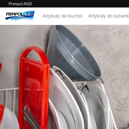
Primpol AGD
Artykuły do kuchni
Artykuły do łazienk