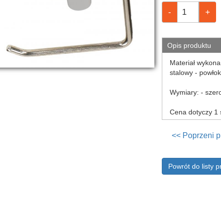
Opis produktu
Materiał wykonan
stalowy - powło
Wymiary: - szer
Cena dotyczy 1 
<< Poprzeni p
Powrót do listy 