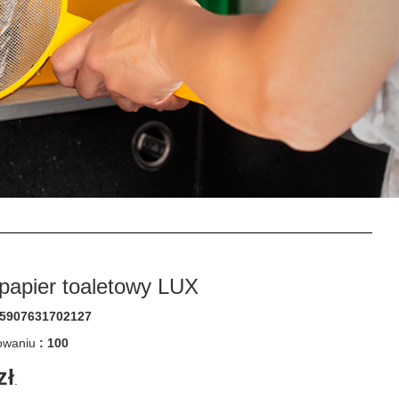
papier toaletowy LUX
5907631702127
kowaniu
: 100
zł
.