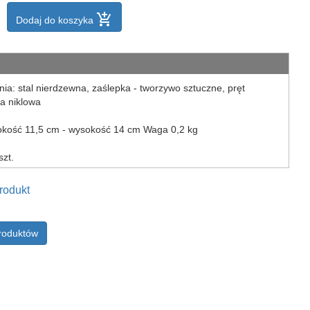
add_shopping_cart
Dodaj do koszyka
ia: stal nierdzewna, zaślepka - tworzywo sztuczne, pręt
ka niklowa
okość 11,5 cm - wysokość 14 cm Waga 0,2 kg
szt.
rodukt
produktów