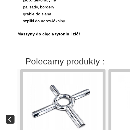
płotki dekoracyjne
palisady, bordery
grabie do siana
szpilki do agrowłókniny
Maszyny do cięcia tytoniu i ziół
Polecamy produkty :