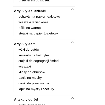
przecieraki do klusek
keyboard_arrow_down
Artykuły do łazienki
uchwyty na papier toaletowy
wieszaki łazienkowe
półki na wannę
stojaki na papier toaletowy
keyboard_arrow_down
Artykuły dom
łyżki do butów
suszarki na kaloryfer
stojaki do segregacji śmieci
wieszaki
klipsy do obrusów
packi na muchy
deski do prasowania
łapki na myszy i szczury
keyboard_arrow_down
Artykuły ogród