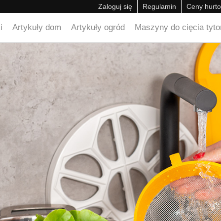
Zaloguj się
Regulamin
Ceny hurt
i
Artykuły dom
Artykuły ogród
Maszyny do cięcia tyton