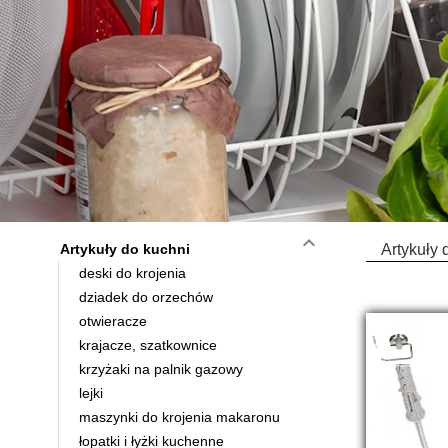
keyboard_arrow_down
Artykuły do kuchni
Artykuły 
deski do krojenia
dziadek do orzechów
otwieracze
krajacze, szatkownice
krzyżaki na palnik gazowy
lejki
maszynki do krojenia makaronu
łopatki i łyżki kuchenne