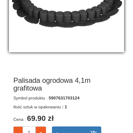
maszynki
do
krojenia
makaronu
łopatki
i
łyżki
kuchenne
miski,miseczki
noże
kuchenne,
obieraki
Palisada ogrodowa 4,1m
miseczki
grafitowa
na
dipy
Symbol produktu :
5907631703124
ociekacze
Ilość sztuk w opakowaniu
: 1
na
sztućce
69.90 zł
Cena :
.
płytki
na
palnik