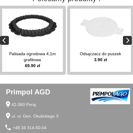
wieszaki
na
pokrywy
stojaki
na
ręcznik
papierowy
pierożnice
Palisada ogrodowa 4,1m
Odsączacz do puszek
kratki
grafitowa
3.90 zł
do
69.90 zł
zlewu
organizery
na
przyprawy
Primpol AGD
opaski,
obręcze
location_on
42-360 Poraj
do
tortu
location_on
ul. ul. Gen. Okulickiego 3
przecieraki
do
phone
+48 34 314-50-04
klusek