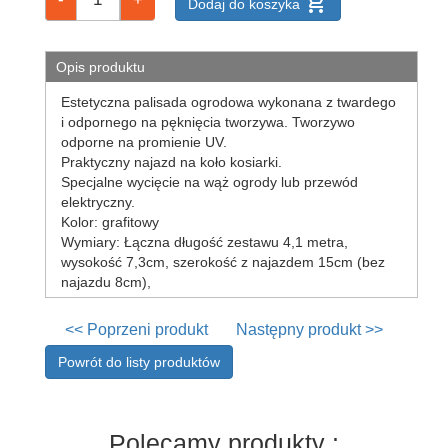
add_shopping_cart
Dodaj do koszyka
gazowy
praski
do
Opis produktu
ziemniaków,
wyciskacze
Estetyczna palisada ogrodowa wykonana z twardego
i odpornego na pęknięcia tworzywa. Tworzywo
sitka
odporne na promienie UV.
do
Praktyczny najazd na koło kosiarki.
zlewu
Specjalne wycięcie na wąż ogrody lub przewód
sitka,
elektryczny.
cedzaki
Kolor: grafitowy
kuchenne
Wymiary: Łączna długość zestawu 4,1 metra,
suszarki
wysokość 7,3cm, szerokość z najazdem 15cm (bez
na
najazdu 8cm),
naczynia
szpilki
<< Poprzeni produkt
Następny produkt >>
do
zrazów,
Powrót do listy produktów
szaszłyków
tace
kuchenne
Polecamy produkty :
tłuczki,ubijaki