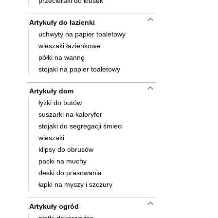
przecieraki do klusek
keyboard_arrow_down
Artykuły do łazienki
uchwyty na papier toaletowy
wieszaki łazienkowe
półki na wannę
stojaki na papier toaletowy
keyboard_arrow_down
Artykuły dom
łyżki do butów
suszarki na kaloryfer
stojaki do segregacji śmieci
wieszaki
klipsy do obrusów
packi na muchy
deski do prasowania
łapki na myszy i szczury
keyboard_arrow_down
Artykuły ogród