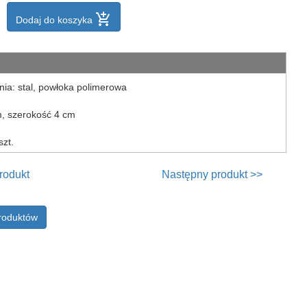
add_shopping_cart
Dodaj do koszyka
nia: stal, powłoka polimerowa
m, szerokość 4 cm
szt.
rodukt
Następny produkt >>
produktów