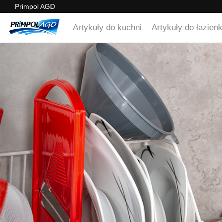
Primpol AGD
Artykuły do kuchni
Artykuły do łazienk