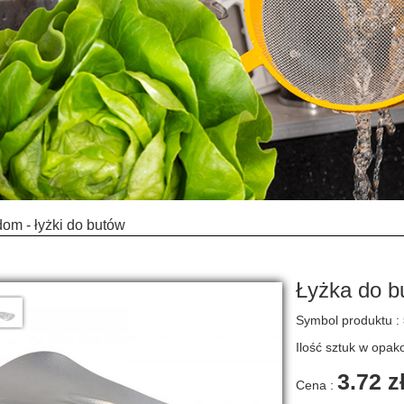
dom - łyżki do butów
Łyżka do b
Symbol produktu :
Ilość sztuk w opa
3.72 z
Cena :