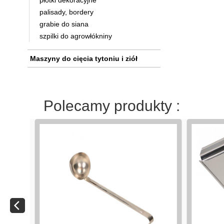
płotki dekoracyjne
palisady, bordery
grabie do siana
szpilki do agrowłókniny
Maszyny do cięcia tytoniu i ziół
Polecamy produkty :