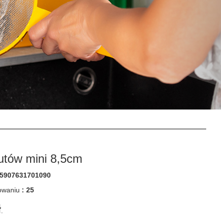
utów mini 8,5cm
5907631701090
kowaniu
: 25
ł
.