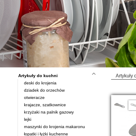
keyboard_arrow_down
Artykuły do kuchni
Artykuły 
deski do krojenia
dziadek do orzechów
otwieracze
krajacze, szatkownice
krzyżaki na palnik gazowy
lejki
maszynki do krojenia makaronu
łopatki i łyżki kuchenne