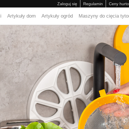
Zaloguj się
Regulamin
Ceny hurt
i
Artykuły dom
Artykuły ogród
Maszyny do cięcia tyton