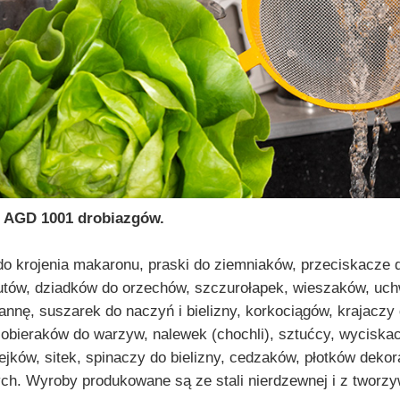
 AGD 1001 drobiazgów.
o krojenia makaronu, praski do ziemniaków, przeciskacze do
utów, dziadków do orzechów, szczurołapek, wieszaków, uch
annę, suszarek do naczyń i bielizny, korkociągów, krajaczy
, obieraków do warzyw, nalewek (chochli), sztućcy, wyciska
lejków, sitek, spinaczy do bielizny, cedzaków, płotków dek
nych. Wyroby produkowane są ze stali nierdzewnej i z tworz