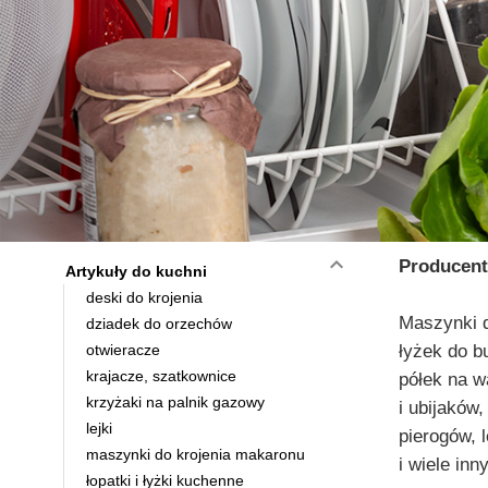
keyboard_arrow_down
Producent
Artykuły do kuchni
deski do krojenia
Maszynki d
dziadek do orzechów
otwieracze
łyżek do b
krajacze, szatkownice
półek na w
krzyżaki na palnik gazowy
i ubijaków
lejki
pierogów, 
maszynki do krojenia makaronu
i wiele in
łopatki i łyżki kuchenne