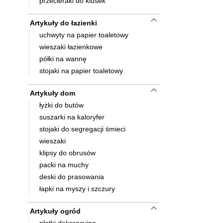
przecieraki do klusek
keyboard_arrow_down
Artykuły do łazienki
uchwyty na papier toaletowy
wieszaki łazienkowe
półki na wannę
stojaki na papier toaletowy
keyboard_arrow_down
Artykuły dom
łyżki do butów
suszarki na kaloryfer
stojaki do segregacji śmieci
wieszaki
klipsy do obrusów
packi na muchy
deski do prasowania
łapki na myszy i szczury
keyboard_arrow_down
Artykuły ogród