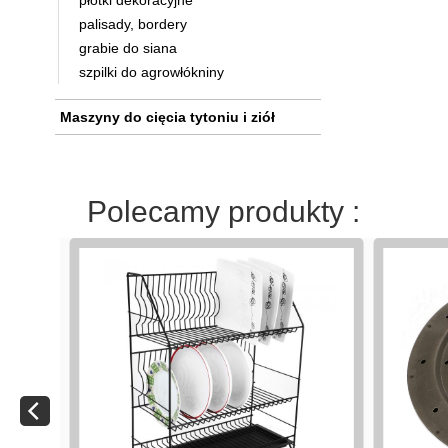
płotki dekoracyjne
palisady, bordery
grabie do siana
szpilki do agrowłókniny
Maszyny do cięcia tytoniu i ziół
Polecamy produkty :