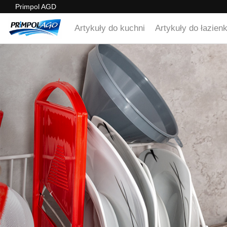
Primpol AGD
Artykuły do kuchni
Artykuły do łazienk