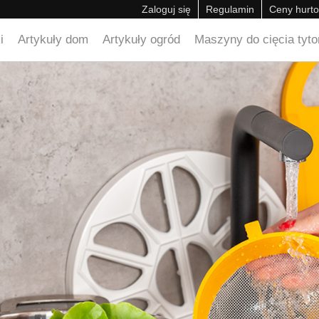
Zaloguj się
Regulamin
Ceny hurt
i
Artykuły dom
Artykuły ogród
Maszyny do cięcia tyton