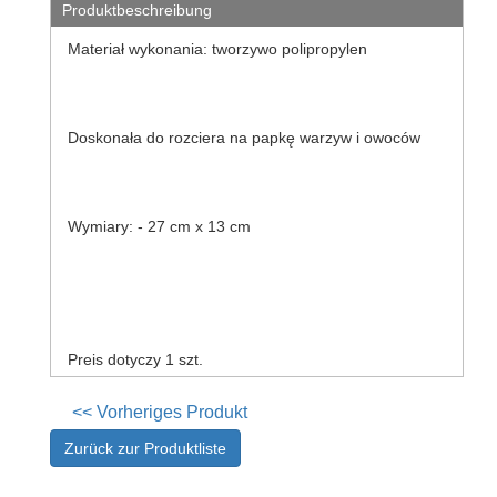
Deckelaufhänger
Produktbeschreibung
Papierhandtuchhalter
Materiał wykonania: tworzywo polipropylen
Knödel
Roste
für
die
Doskonała do rozciera na papkę warzyw i owoców
Spüle
Gewürzorganisatoren
Bänder,
Wymiary: - 27 cm x 13 cm
Kuchenreifen
Nudelmühlen
Badezimmerartikel
keyboard_arrow_down
Preis dotyczy 1 szt.
uchwyty
na
papier
<< Vorheriges Produkt
toaletowy
Zurück zur Produktliste
wieszaki
łazienkowe