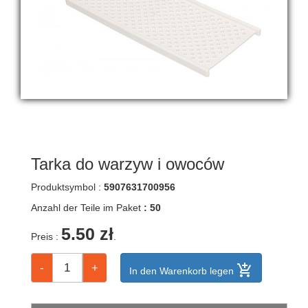
Schäler
Dipschalen
Besteckabtropfer
Gasbrennerplatten
Kartoffelpressen,
Quetscher
Siebe
für
die
Spüle
Tarka do warzyw i owoców
Siebe,
Küchensiebe
Produktsymbol :
5907631700956
Geschirrtrockner
Anzahl der Teile im Paket
: 50
Stifte
für
5.50 zł
Preis :
.
Zrazy,
Spieße
Küchentabletts
add_shopping_cart
In den Warenkorb legen
Stößel,
Schläger