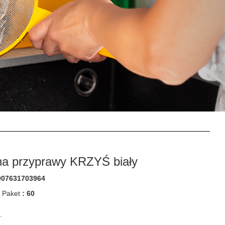
na przyprawy KRZYŚ biały
907631703964
m Paket
: 60
.