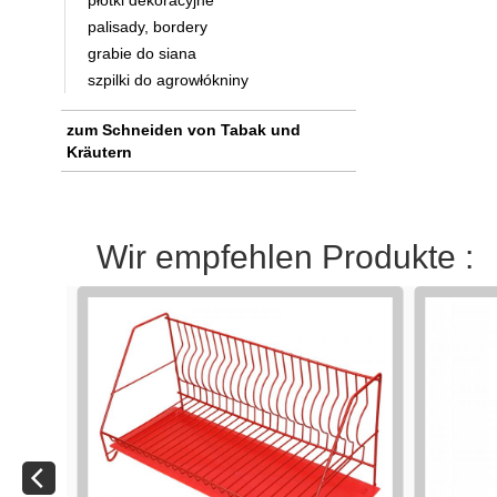
płotki dekoracyjne
palisady, bordery
grabie do siana
szpilki do agrowłókniny
zum Schneiden von Tabak und
Kräutern
Wir empfehlen Produkte :