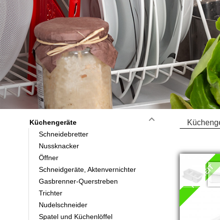
keyboard_arrow_down
Küchengeräte
Küchenge
Schneidebretter
Nussknacker
Öffner
NEUHEIT
Schneidgeräte, Aktenvernichter
Gasbrenner-Querstreben
Trichter
Nudelschneider
Spatel und Küchenlöffel