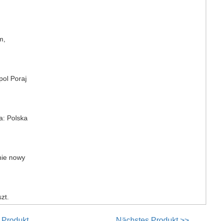
m,
pol Poraj
a: Polska
nie nowy
zt.
 Produkt
Nächstes Produkt >>