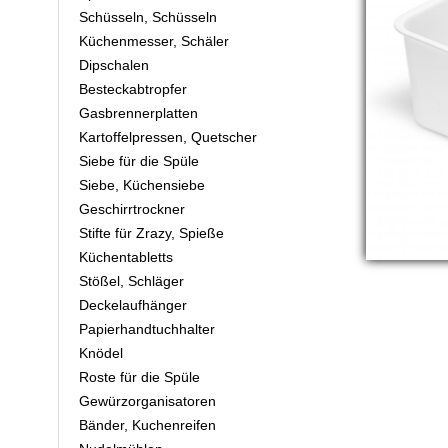
Schüsseln, Schüsseln
Küchenmesser, Schäler
Dipschalen
Besteckabtropfer
Gasbrennerplatten
Kartoffelpressen, Quetscher
Siebe für die Spüle
Siebe, Küchensiebe
Geschirrtrockner
Stifte für Zrazy, Spieße
Küchentabletts
Stößel, Schläger
Deckelaufhänger
Papierhandtuchhalter
Knödel
Roste für die Spüle
Gewürzorganisatoren
Bänder, Kuchenreifen