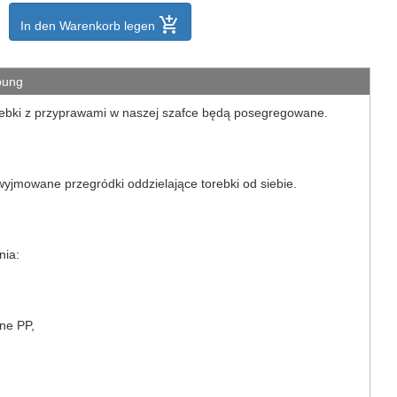
add_shopping_cart
In den Warenkorb legen
bung
rebki z przyprawami w naszej szafce będą posegregowane.
jmowane przegródki oddzielające torebki od siebie.
nia:
ne PP,