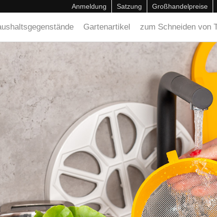
Anmeldung
Satzung
Großhandelpreise
ushaltsgegenstände
Gartenartikel
zum Schneiden von T