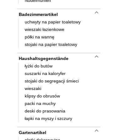
Nudelmühlen
keyboard_arrow_down
Badezimmerartikel
uchwyty na papier toaletowy
wieszaki łazienkowe
półki na wannę
stojaki na papier toaletowy
keyboard_arrow_down
Haushaltsgegenstände
łyżki do butów
suszarki na kaloryfer
stojaki do segregacji śmieci
wieszaki
klipsy do obrusów
packi na muchy
deski do prasowania
łapki na myszy i szczury
keyboard_arrow_down
Gartenartikel